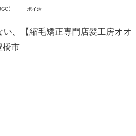
JGC】
ポイ活
ない。【縮毛矯正専門店髪工房オオ
豊橋市