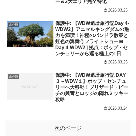
ー＆2大エリア完全特化
2026.03.25
保護中: 【WDW還暦旅行記Day 4-
未分類
WDW2】アニマルキングダムの魅
力を満喫！神秘のパンドラ散策と
虹色の翼舞うフライトショー📅
Day 4-WDW2 | 拠点：ポップ・セ
ンチュリーから巡る極上の1日
2026.03.25
保護中: 【WDW還暦旅行記 DAY
未分類
３－WDW１】ポップ・センチュ
リーへ大移動！ブリザード・ビー
チの興奮とロッジの隠れミッキー
攻略
2026.03.24
次のページ