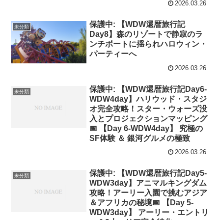
2026.03.26
保護中: 【WDW還暦旅行記
未分類
Day8】森のリゾートで静寂のラ
ンチボートに揺られハロウィン・
パーティーへ
2026.03.26
保護中: 【WDW還暦旅行記Day6-
未分類
WDW4day】ハリウッド・スタジ
オ完全攻略！スター・ウォーズ没
入とプロジェクションマッピング
📅 【Day 6-WDW4day】 究極の
SF体験 ＆ 銀河グルメの極致
2026.03.26
保護中: 【WDW還暦旅行記Day5-
未分類
WDW3day】アニマルキングダム
攻略！アーリー入園で挑むアジア
＆アフリカの秘境📅 【Day 5-
WDW3day】 アーリー・エントリ