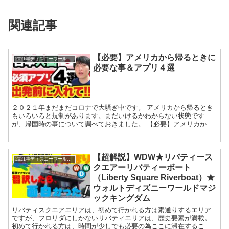
関連記事
【必要】アメリカから帰るときに
2021年ディズニーワールドカウントダウン
必要な事＆アプリ４選
２０２１年まだまだコロナで大騒ぎ中です。 アメリカから帰るとき
もいろいろと規制があります。まだいけるかわからない状態です
が、帰国時の事について調べておきました。 【必要】アメリカから
帰るときに必要な事＆アプリ４選 陰性...
【超解説】WDW★リバティース
2021年ディズニーワールドカウントダウン
クエアーリバティーボート
（Liberty Square Riverboat）★
ウォルトディズニーワールドマジ
ックキングダム
リバティスクエアエリアは、初めて行かれる方は素通りするエリア
ですが、フロリダにしかないリバティエリアは、歴史要素が満載。
初めて行かれる方は、時間が少しでも必要の為ここに滞在すること