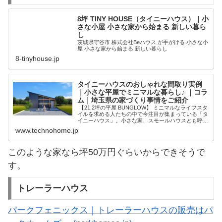
8坪 TINY HOUSE（タイニーハウス）｜小
さな小屋 小さな家から始まる 新しい暮ら
し
茨城県守谷市 株式会社Beハウス が手がける 小さな小
屋 小さな家から始まる 新しい暮らし
8-tinyhouse.jp
タイニーハウスのおしゃれな間取り実例
｜小さな平屋でミニマルな暮らし♪ ｜コラ
ム｜埼玉県の家づくり事情をご紹介
【21.2坪の平屋 BUNGLOW】 ミニマルなライフスタ
イルを求める人たちの中で今注目が集まっている「タ
イニーハウス」。小さな家、スモールハウスとも呼ば
れますが、実際はどれくらいの広さや間取りの家な
www.technohome.jp
の？と気になっている人も多いかもしれません。今回
は、タイニーハウスの魅力や間取り、日本で購入でき
るタイニーハウスの価格...
このような家なら坪50万円ぐらいからできそうで
す。
トレーラーハウス
パークフェニックス｜トレーラーハウスの販売はパ