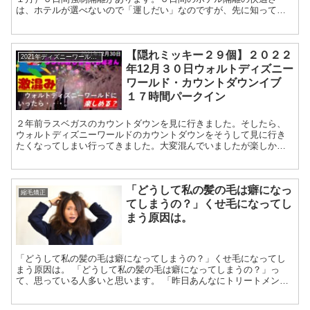
は、ホテルが選べないので「運しだい」なのですが、先に知ってい
ると強制隔離中も快適に過ごせますよ。 強制隔離中の快適な...
【隠れミッキー２９個】２０２２
2021年ディズニーワールドカウントダウン
年12月３０日ウォルトディズニー
ワールド・カウントダウンイブ
１７時間パークイン
２年前ラスベガスのカウントダウンを見に行きました。そしたら、
ウォルトディズニーワールドのカウントダウンをそうして見に行き
たくなってしまい行ってきました。大変混んでいましたが楽しかっ
たですよ。 【ながーい１日】２０２２年12月３０日...
「どうして私の髪の毛は癖になっ
縮毛矯正
てしまうの？」くせ毛になってし
まう原因は。
「どうして私の髪の毛は癖になってしまうの？」くせ毛になってし
まう原因は。 「どうして私の髪の毛は癖になってしまうの？」っ
て、思っている人多いと思います。 「昨日あんなにトリートメント
して、一生懸命ブローして寝たのに今日朝起き...