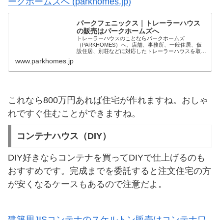
ークホームズへ (parkhomes.jp)
パークフェニックス｜トレーラーハウス
の販売はパークホームズへ
トレーラーハウスのことならパークホームズ
（PARKHOMES）へ。店舗、事務所、一般住居、仮
設住居、別荘などに対応したトレーラーハウスを取り
扱っております。こちらではアメリカンスタイルの本
www.parkhomes.jp
格2×4トレーラーハウスのパークフェニックスのご紹
介をいたします。
これなら800万円あれば住宅が作れますね。おしゃ
れですぐ住むことができますね。
コンテナハウス（DIY）
DIY好きならコンテナを買ってDIYで仕上げるのも
おすすめです。完成までを委託すると注文住宅の方
が安くなるケースもあるので注意だよ。
建築用JISコンテナのスケルトン販売はコンテナワ